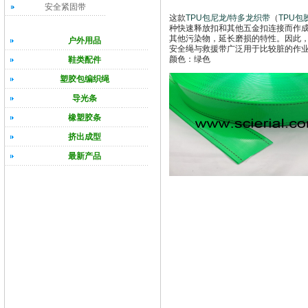
安全紧固带
这款
TPU包尼龙/特多龙织带
（
TPU包
种快速释放扣和其他五金扣连接而作
其他污染物，延长磨损的特性。因此
户外用品
安全绳与救援带广泛用于比较脏的作
颜色：绿色
鞋类配件
塑胶包编织绳
导光条
橡塑胶条
挤出成型
最新产品