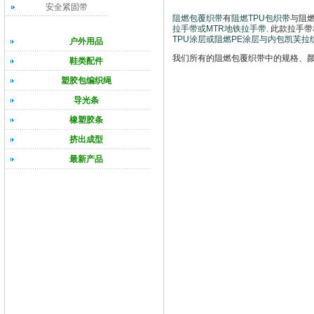
安全紧固带
阻燃包覆织带
有
阻燃TPU包织带
与阻
拉手带或MTR地铁拉手带
. 此款拉
TPU涂层或阻燃PE涂层与内包凯芙拉
户外用品
我们所有的
阻燃包覆织带中的规格、
鞋类配件
塑胶包编织绳
导光条
橡塑胶条
挤出成型
最新产品