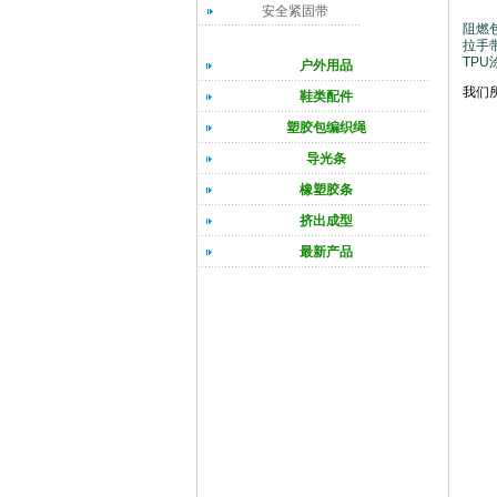
安全紧固带
阻燃
拉手
TPU
户外用品
我们
鞋类配件
塑胶包编织绳
导光条
橡塑胶条
挤出成型
最新产品