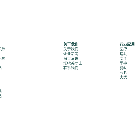
关于我们
行业应用
织带
关于我们
医疗
企业新闻
运动
织带
留言反馈
安全
招聘英才士
军事
品
联系我们
婴幼
马具
犬类
品
品