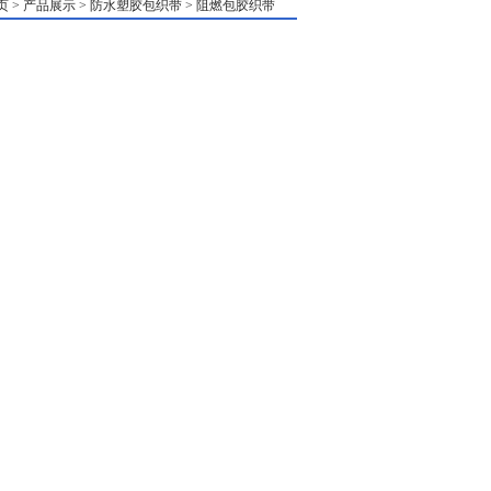
 > 产品展示 > 防水塑胶包织带 > 阻燃包胶织带