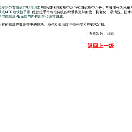
包覆织带
有
阻燃
TPU
包织带
与阻燃
PE
包胶织带及
PVC
阻燃织带之分，常被用作为汽车
带或
MTR
地铁拉手带
.
此款拉手带相比传统的织带将更加耐磨、抗老化，易清洗、防水
涂层或阻燃
PE
涂层
与内包凯芙拉织带
组成。
所有的
阻燃包覆织带中的规格、颜色及表面纹理都可按客户要求定制。
| 查看次数：9355
返回上一级