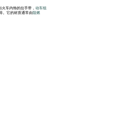
与火车内饰的拉手带，
动车组
等。它的材质通常由
阻燃