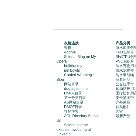
友情连接
产品分类
睿揽
防水塑胶包
AddMe
TPU包织带
Scierial Blog on My
阻燃TPU包
Opera
PVC包织带
buildturkey
防水宠物用
pet bowls
防水宠物带
Coated Webbing 's
防水牵引绳
Blog
马具用品
网站目录
公交拉手带
dogtagsonline
运动防护用
DMOZ目录
医疗防护用
第一分类目录
安全紧固带
AS网站目录
户外用品
DMOZ目录
鞋类配件
轩勒博客
其它
AOL Directory Sumbit
最新产品
Url
Scierial plastic
extrusion webbing at
Linkedin