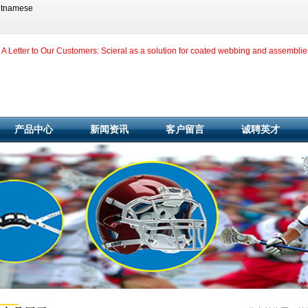
etnamese
A Letter to Our Customers: Scieral as a solution for coated webbing and assemblie
产品中心
新闻资讯
客户留言
诚聘英才