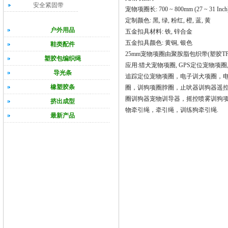
安全紧固带
宠物项圈长: 700 ~ 800mm (27 ~ 31 Inch
定制颜色: 黑, 绿, 粉红, 橙, 蓝, 黄
户外用品
五金扣具材料: 铁, 锌合金
五金扣具颜色: 黄铜, 银色
鞋类配件
25mm宠物项圈由聚胺脂包织带(塑胶TP
塑胶包编织绳
应用:猎犬宠物项圈, GPS定位宠物项
导光条
追踪定位宠物项圈，电子训犬项圈，
橡塑胶条
圈，训狗项圈脖圈，止吠器训狗器遥
圈训狗器宠物训导器，摇控喷雾训狗
挤出成型
物牵引绳，牵引绳，训练狗牵引绳.
最新产品