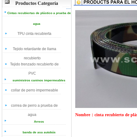
Productos Categoría
Cintas recubiertas de plástico a prueba de
agua
TPU cinta recubierta
Tejido retardante de llama
recubierto
Tejido trenzado recubierto de
PVC
suministros caninos impermeables
collar de perro impermeable
correa de perro a prueba de
Nombre：cinta recubierto de plás
agua
Arreos
banda de asa autobús