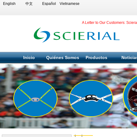
English
中文
Español
Vietnamese
A Letter to Our Customers: Scier
Inicio
Quiénes Somos
Productos
Noticia