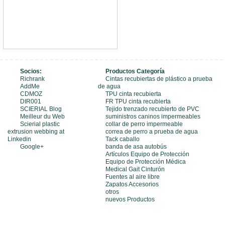
Socios:
Productos Categoría
Richrank
Cintas recubiertas de plástico a prueba
AddMe
de agua
CDMOZ
TPU cinta recubierta
DIR001
FR TPU cinta recubierta
SCIERIAL Blog
Tejido trenzado recubierto de PVC
Meilleur du Web
suministros caninos impermeables
Scierial plastic
collar de perro impermeable
extrusion webbing at
correa de perro a prueba de agua
Linkedin
Tack caballo
Google+
banda de asa autobús
Artículos Equipo de Protección
Equipo de Protección Médica
Medical Gait Cinturón
Fuentes al aire libre
Zapatos Accesorios
otros
nuevos Productos