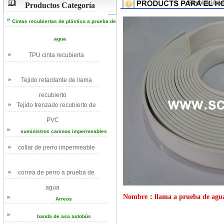
Su ubicación ac
Productos Categoría
Cintas recubiertas de plástico a prueba de
agua
TPU cinta recubierta
Tejido retardante de llama
recubierto
Tejido trenzado recubierto de
PVC
suministros caninos impermeables
collar de perro impermeable
correa de perro a prueba de
agua
Nombre：llama a prueba de agua re
Arreos
banda de asa autobús