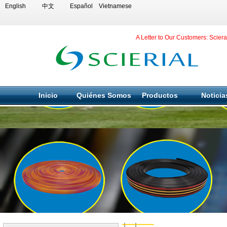
English
中文
Español
Vietnamese
A Letter to Our Customers: Scier
Inicio
Quiénes Somos
Productos
Noticia