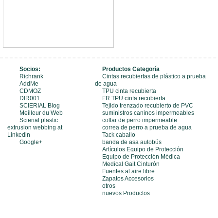
Socios:
Productos Categoría
Richrank
Cintas recubiertas de plástico a prueba
AddMe
de agua
CDMOZ
TPU cinta recubierta
DIR001
FR TPU cinta recubierta
SCIERIAL Blog
Tejido trenzado recubierto de PVC
Meilleur du Web
suministros caninos impermeables
Scierial plastic
collar de perro impermeable
extrusion webbing at
correa de perro a prueba de agua
Linkedin
Tack caballo
Google+
banda de asa autobús
Artículos Equipo de Protección
Equipo de Protección Médica
Medical Gait Cinturón
Fuentes al aire libre
Zapatos Accesorios
otros
nuevos Productos