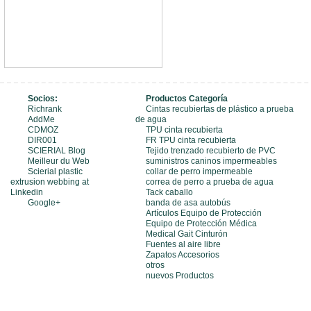
Socios:
Productos Categoría
Richrank
Cintas recubiertas de plástico a prueba
AddMe
de agua
CDMOZ
TPU cinta recubierta
DIR001
FR TPU cinta recubierta
SCIERIAL Blog
Tejido trenzado recubierto de PVC
Meilleur du Web
suministros caninos impermeables
Scierial plastic
collar de perro impermeable
extrusion webbing at
correa de perro a prueba de agua
Linkedin
Tack caballo
Google+
banda de asa autobús
Artículos Equipo de Protección
Equipo de Protección Médica
Medical Gait Cinturón
Fuentes al aire libre
Zapatos Accesorios
otros
nuevos Productos