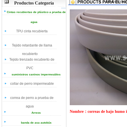
Su ubicación ac
Productos Categoría
Cintas recubiertas de plástico a prueba de
agua
TPU cinta recubierta
Tejido retardante de llama
recubierto
Tejido trenzado recubierto de
PVC
suministros caninos impermeables
collar de perro impermeable
correa de perro a prueba de
agua
Nombre：correas de bajo humo ig
Arreos
banda de asa autobús