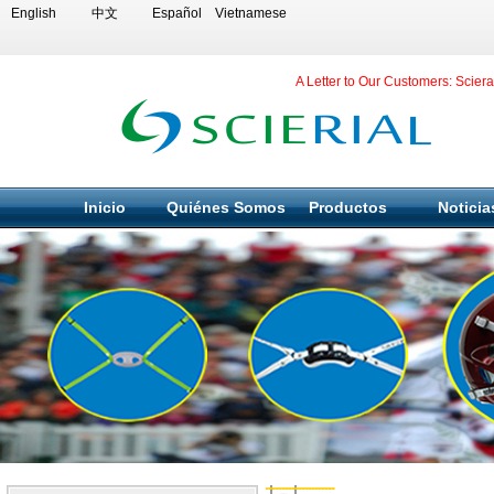
English
中文
Español
Vietnamese
A Letter to Our Customers: Scier
Inicio
Quiénes Somos
Productos
Noticia