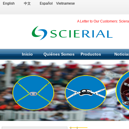
English
中文
Español
Vietnamese
A Letter to Our Customers: Scier
Inicio
Quiénes Somos
Productos
Noticia