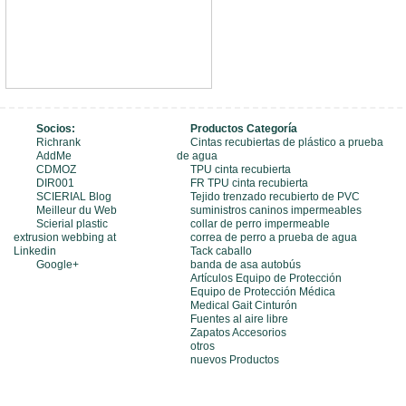
Socios:
Productos Categoría
Richrank
Cintas recubiertas de plástico a prueba
AddMe
de agua
CDMOZ
TPU cinta recubierta
DIR001
FR TPU cinta recubierta
SCIERIAL Blog
Tejido trenzado recubierto de PVC
Meilleur du Web
suministros caninos impermeables
Scierial plastic
collar de perro impermeable
extrusion webbing at
correa de perro a prueba de agua
Linkedin
Tack caballo
Google+
banda de asa autobús
Artículos Equipo de Protección
Equipo de Protección Médica
Medical Gait Cinturón
Fuentes al aire libre
Zapatos Accesorios
otros
nuevos Productos