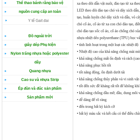
Thể thao bánh răng bảo vệ
xa theo dõi dẫn vật nuôi, đào tạo từ xa the
LED theo dõi đào tạo chó và dây xích dẫn, 
nguồn cung cấp an toàn
tạo, huấn luyện chó dây xích và dẫn, vỏ c
Y tế Gait đai
chó cổ áo, cổ áo từ xa con chó đào tạo, đi
chó đào tạo sốc cổ áo, cổ áo chống chó sủ
Đồ ngoài trời
nhựa nhiệt dẻo polyurethane (TPU) bọc vải
• tính linh hoạt trong một loạt các nhiệt độ
giày dép Phụ kiện
• Nhiệt độ cao của khả năng chống mài m
Nylon tráng nhựa hoặc polyester
• khả năng chống mất ổn định và rách (cao
dây
• khả năng phục hồi tốt
Quang nhựa
• tốt năng động, ổn định dưới tải
• khả năng chống thủy phân và vi sinh vật (
Cao su và nhựa Strip
• tốt đến sức đề kháng rất tốt để không kh
Ép đùn và đúc sản phẩm
• khả năng chống dầu mỡ, dầu, dung môi 
Sản phẩm mới
• dễ dàng để rõ ràng
• đến trong bất kỳ kích cỡ
• bất kỳ màu sắc và kết cấu có thể điều chỉ