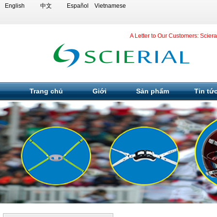
English
中文
Español
Vietnamese
A Letter to Our Customers: Scier
Trang chủ
Giới
Sản phẩm
Tin tứ