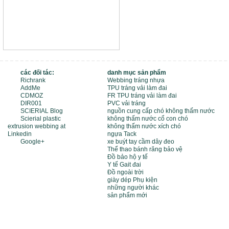
các đối tác:
danh mục sản phẩm
Richrank
Webbing tráng nhựa
AddMe
TPU tráng vải làm đai
CDMOZ
FR TPU tráng vải làm đai
DIR001
PVC vải tráng
SCIERIAL Blog
nguồn cung cấp chó không thấm nước
Scierial plastic
không thấm nước cổ con chó
extrusion webbing at
không thấm nước xích chó
Linkedin
ngựa Tack
Google+
xe buýt tay cầm dây đeo
Thể thao bánh răng bảo vệ
Đồ bảo hộ y tế
Y tế Gait đai
Đồ ngoài trời
giày dép Phụ kiện
những người khác
sản phẩm mới