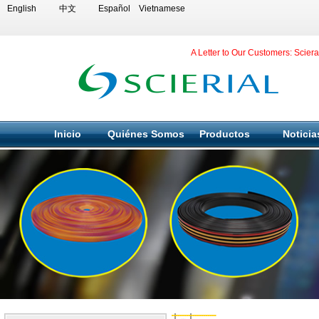
English
中文
Español
Vietnamese
A Letter to Our Customers: Scier
Inicio
Quiénes Somos
Productos
Noticia